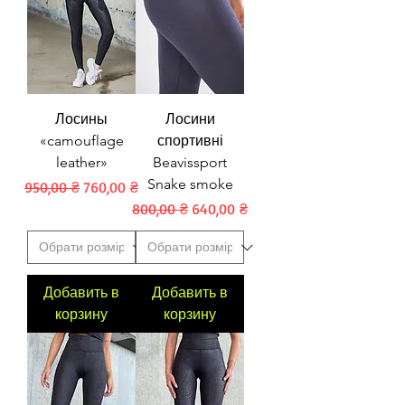
Лосины
Лосини
«camouflage
спортивні
leather»
Beavissport
Snake smoke
Обычная цена
Цена со скидкой
950,00 ₴
760,00 ₴
Обычная цена
Цена со скидкой
800,00 ₴
640,00 ₴
Добавить в
Добавить в
корзину
корзину