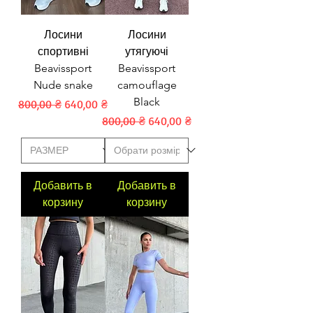
Лосини
Лосини
спортивні
утягуючі
Beavissport
Beavissport
Nude snake
camouflage
Black
Обычная цена
Цена со скидкой
800,00 ₴
640,00 ₴
Обычная цена
Цена со скидкой
800,00 ₴
640,00 ₴
Добавить в
Добавить в
корзину
корзину