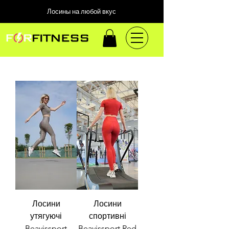
Лосины на любой вкус
Лосини
Лосини
утягуючі
спортивні
Beavissport
Beavissport Red