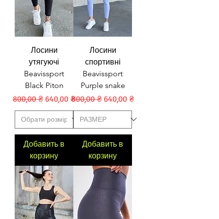
Лосини
Лосини
утягуючі
спортивні
Beavissport
Beavissport
Black Piton
Purple snake
Обычная цена
Цена со скидкой
Обычная цена
Цена со скидкой
800,00 ₴
640,00 ₴
800,00 ₴
640,00 ₴
Добавить в
Добавить в
корзину
корзину