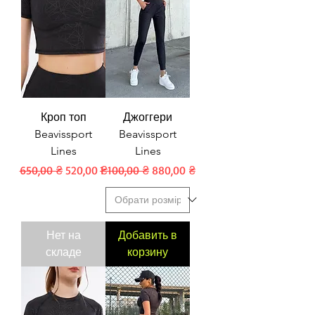
Кроп топ
Джоггери
Beavissport
Beavissport
Lines
Lines
Обычная цена
Цена со скидкой
Обычная цена
Цена со скидкой
650,00 ₴
520,00 ₴
1 100,00 ₴
880,00 ₴
Нет на
Добавить в
складе
корзину