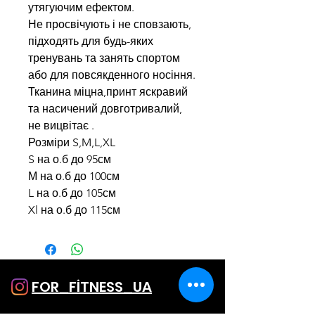
утягуючим ефектом.
Не просвічують і не сповзають,
підходять для будь-яких
тренувань та занять спортом
або для повсякденного носіння.
Тканина міцна,принт яскравий
та насичений довготривалий,
не вицвітає .
Розміри S,M,L,XL
S на о.б до 95см
М на о.б до 100см
L на о.б до 105см
Xl на о.б до 115см
FOR_FİTNESS_UA