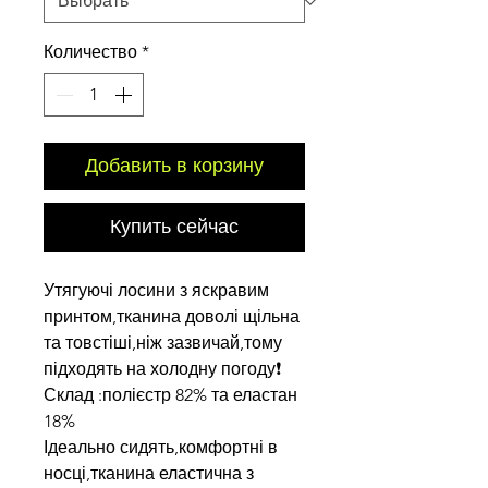
Количество
*
Добавить в корзину
Купить сейчас
Утягуючі лосини з яскравим
принтом,тканина доволі щільна
та товстіші,ніж зазвичай,тому
підходять на холодну погоду❗️
Склад :полієстр 82% та еластан
18%
Ідеально сидять,комфортні в
носці,тканина еластична з