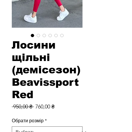
Лосини
щільні
(демісезон)
Beavissport
Red
Обычная
Спеццена
 950,00 ₴ 
760,00 ₴
цена
Обрати розмір
*