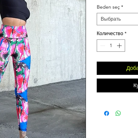
цена
Beden seç
*
Выбрать
Количество
*
Доба
К