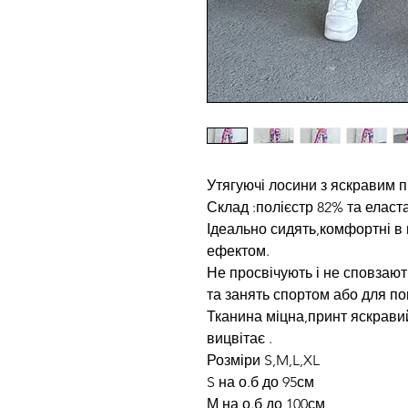
Утягуючі лосини з яскравим 
Склад :полієстр 82% та еласт
Ідеально сидять,комфортні в 
ефектом.
Не просвічують і не сповзают
та занять спортом або для по
Тканина міцна,принт яскрави
вицвітає .
Розміри S,M,L,XL
S на о.б до 95см
М на о.б до 100см