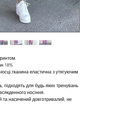
принтом.
ан 18%
носці,тканина еластична з утягуючим
ь, підходять для будь-яких тренувань
всякденного носіння.
й та насичений довготривалий, не