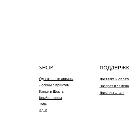
SHOP
ПОДДЕРЖК
Однатонные лосины
Доставка и оплат
Лосины с принтом
Возврат и замена
Капри и Шорты
Лосинсы – FAQ
Комбинезоны
Топы
SALE