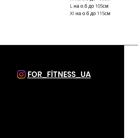
L на о.б до 105см
Xl на о.б до 115см
FOR_FİTNESS_UA