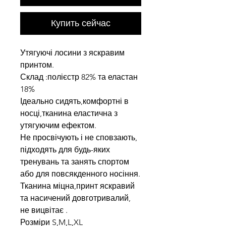
Купить сейчас
Утягуючі лосини з яскравим
принтом.
Склад :полієстр 82% та еластан
18%
Ідеально сидять,комфортні в
носці,тканина еластична з
утягуючим ефектом.
Не просвічують і не сповзають,
підходять для будь-яких
тренувань та занять спортом
або для повсякденного носіння.
Тканина міцна,принт яскравий
та насичений довготривалий,
не вицвітає .
Розміри S,M,L,XL