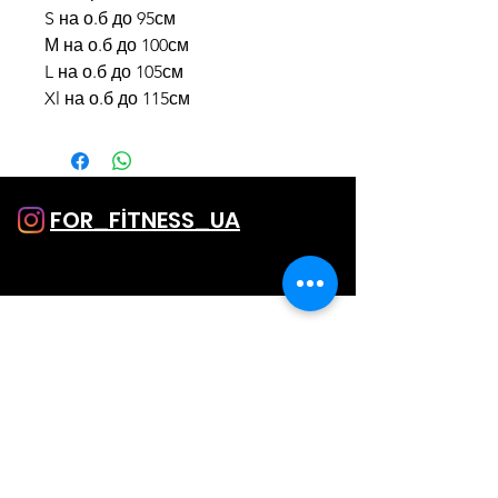
S на о.б до 95см
М на о.б до 100см
L на о.б до 105см
Xl на о.б до 115см
FOR_FİTNESS_UA
SHOP
Однатонные лосины
Лосины с принтом
Капри и Шорты