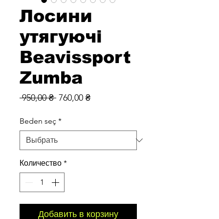
Лосини
утягуючі
Beavissport
Zumba
Обычная
Спеццена
 950,00 ₴ 
760,00 ₴
цена
Beden seç
*
Количество
*
Добавить в корзину