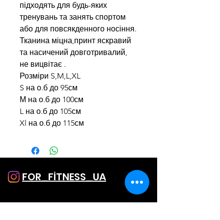
підходять для будь-яких
тренувань та занять спортом
або для повсякденного носіння.
Тканина міцна,принт яскравий
та насичений довготривалий,
не вицвітає .
Розміри S,M,L,XL
S на о.б до 95см
М на о.б до 100см
L на о.б до 105см
Xl на о.б до 115см
FOR_FİTNESS_UA