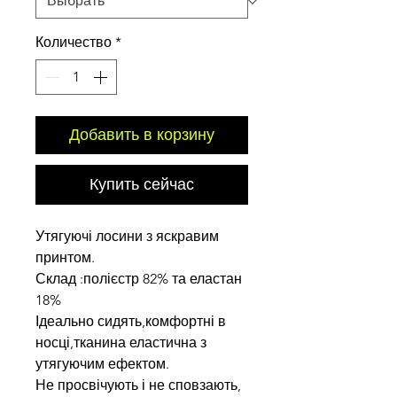
Количество
*
Добавить в корзину
Купить сейчас
Утягуючі лосини з яскравим
принтом.
Склад :полієстр 82% та еластан
18%
Ідеально сидять,комфортні в
носці,тканина еластична з
утягуючим ефектом.
Не просвічують і не сповзають,