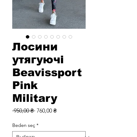
Лосини
утягуючі
Beavissport
Pink
Military
Обычная
Спеццена
 950,00 ₴ 
760,00 ₴
цена
Beden seç
*