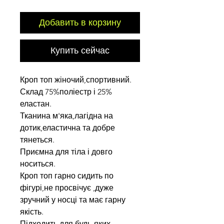
Добавить в корзину
Купить сейчас
Кроп топ жіночий,спортивний.
Склад 75%поліестр і 25%
еластан.
Тканина м'яка,лагідна на
дотик,еластична та добре
тянеться.
Приємна для тіла і довго
носиться.
Кроп топ гарно сидить по
фігурі,не просвічує ,дуже
зручний у носці та має гарну
якість.
Підходить для будь-яких