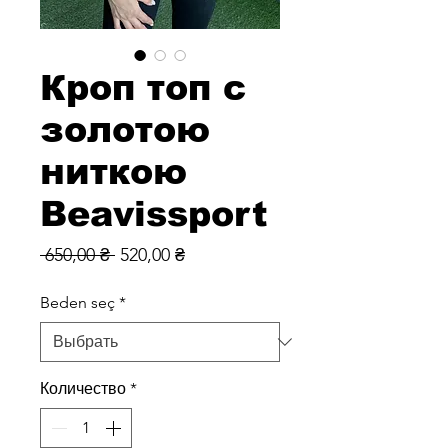
Кроп топ с
золотою
ниткою
Beavissport
Обычная
Спеццена
 650,00 ₴ 
520,00 ₴
цена
Beden seç
*
Количество
*