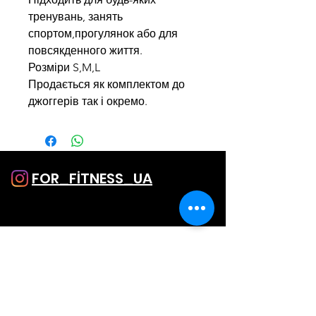
тренувань, занять
спортом,прогулянок або для
повсякденного життя.
Розміри S,M,L
Продається як комплектом до
джоггерів так і окремо.
FOR_FİTNESS_UA
SHOP
Однатонные лосины