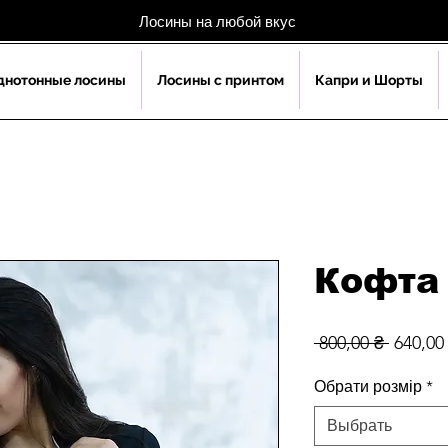
Лосины на любой вкус
днoтонные лосины
Лосины с принтом
Капри и Шорты
Кофта 
Обычн
 800,00 ₴ 
640,00
цена
Обрати розмір
*
Выбрать