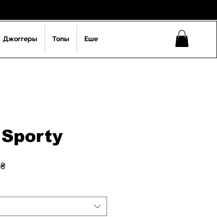
Джоггеры
Топы
Еше
Sporty
ая
Спеццена
 ₴