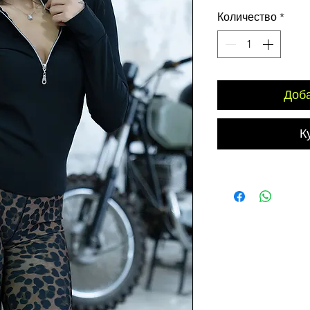
Количество
*
Доба
К