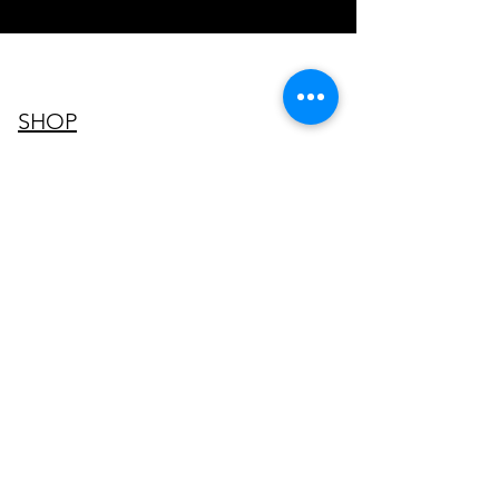
SHOP
Однатонные лосины
Лосины с принтом
Капри и Шорты
Комбинезоны
Топы
SALE
ПОДДЕРЖКА
Доставка и оплата
Возврат и замена
Лосинсы – FAQ