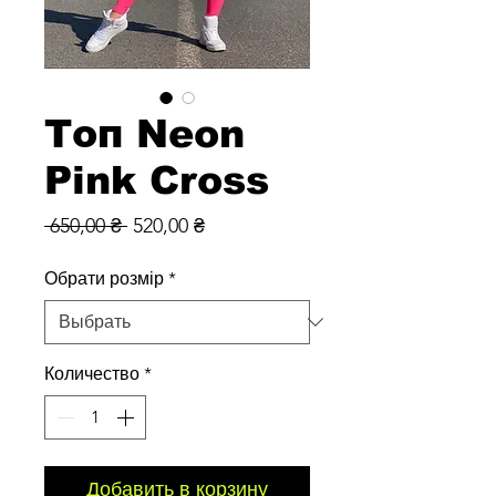
Топ Neon
Pink Cross
Обычная
Спеццена
 650,00 ₴ 
520,00 ₴
цена
Обрати розмір
*
Количество
*
Добавить в корзину