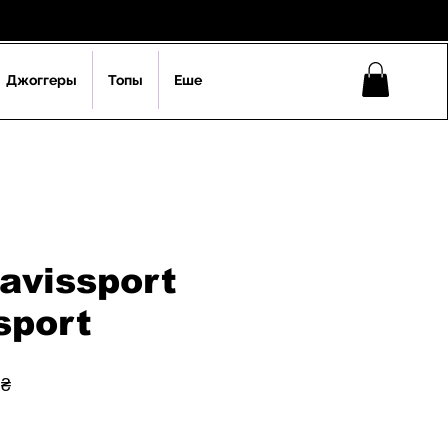
Джоггеры
Топы
Еше
avissport
sport
ая
Спеццена
 ₴