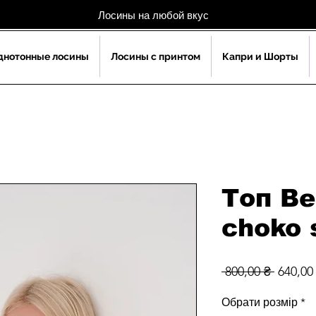
Лосины на любой вкус
днoтонные лосины
Лосины с принтом
Капри и Шорты
Топ Be
choko 
Обычн
 800,00 ₴ 
640,00
цена
Обрати розмір
*