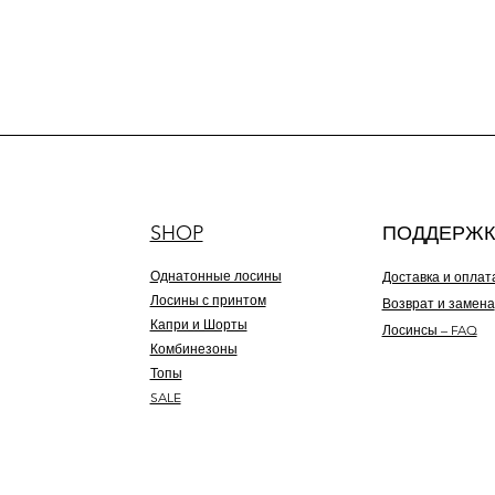
SHOP
ПОДДЕРЖК
Однатонные лосины
Доставка и оплат
Лосины с принтом
Возврат и замена
Капри и Шорты
Лосинсы – FAQ
Комбинезоны
Топы
SALE