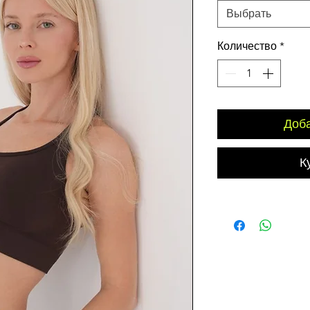
Выбрать
Количество
*
Доба
К