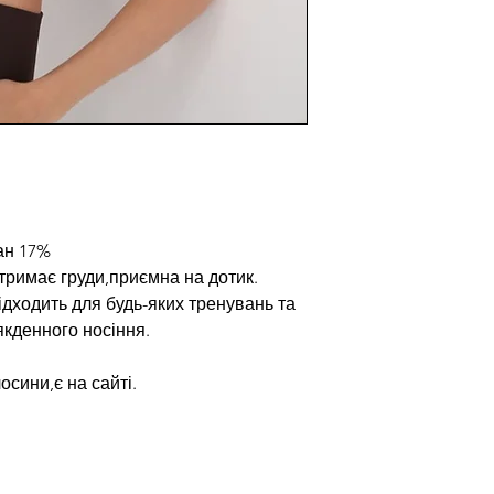
ан 17%
 тримає груди,приємна на дотик.
підходить для будь-яких тренувань та
якденного носіння.
и
сини,є на сайті.