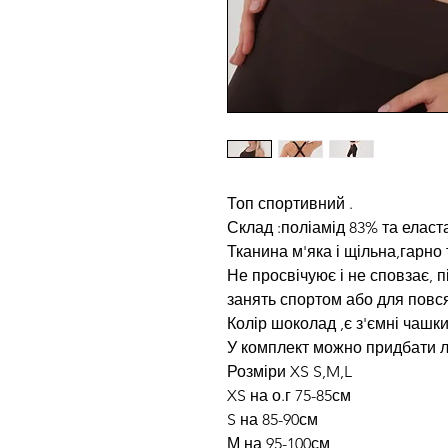
Топ спортивний .
Склад :поліамід 83% та еласт
Тканина м'яка і щільна,гарно
Не просвічуює і не сповзає, 
занять спортом або для повс
Колір шоколад ,є з'ємні чашк
У комплект можно придбати ло
Розміри XS S,M,L
XS на о.г 75-85см
S на 85-90см
М на 95-100см