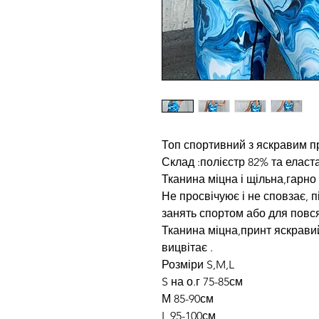
Топ спортивний з яскравим п
Склад :полієстр 82% та еласт
Тканина міцна і щільна,гарно
Не просвічуює і не сповзає, 
занять спортом або для повс
Тканина міцна,принт яскрави
вицвітає .
Розміри S,M,L
S на о.г 75-85см
М 85-90см
L 95-100см