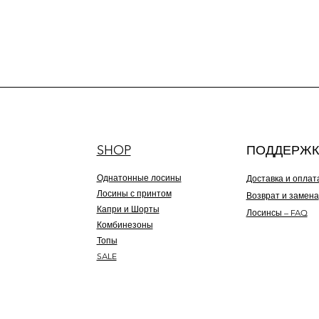
SHOP
ПОДДЕРЖК
Однатонные лосины
Доставка и оплат
Лосины с принтом
Возврат и замена
Капри и Шорты
Лосинсы – FAQ
Комбинезоны
Топы
SALE