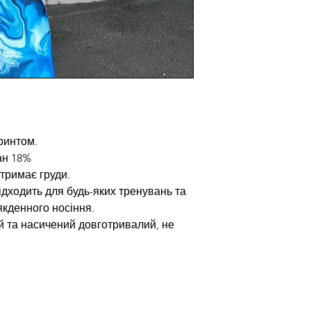
ринтом.
ан 18%
 тримає груди.
підходить для будь-яких тренувань та
якденного носіння.
й та насичений довготривалий, не