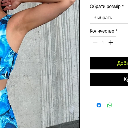
цена
Обрати розмір
*
Выбрать
Количество
*
Доба
К