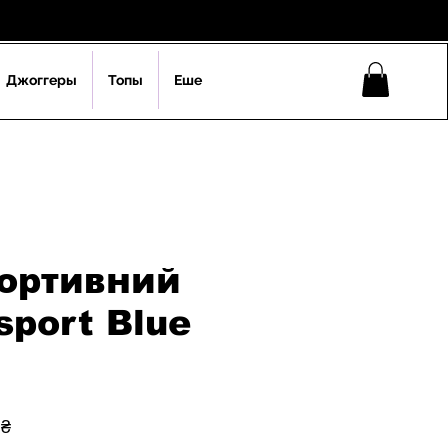
Джоггеры
Топы
Еше
портивний
sport Blue
ая
Спеццена
 ₴