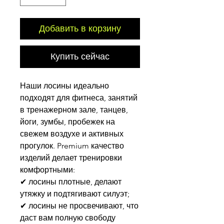
Добавить в корзину
Купить сейчас
Наши лосины идеально
подходят для фитнеса, занятий
в тренажерном зале, танцев,
йоги, зумбы, пробежек на
свежем воздухе и активных
прогулок. Premium качество
изделий делает тренировки
комфортными:
✔ лосины плотные, делают
утяжку и подтягивают силуэт;
✔ лосины не просвечивают, что
даст вам полную свободу