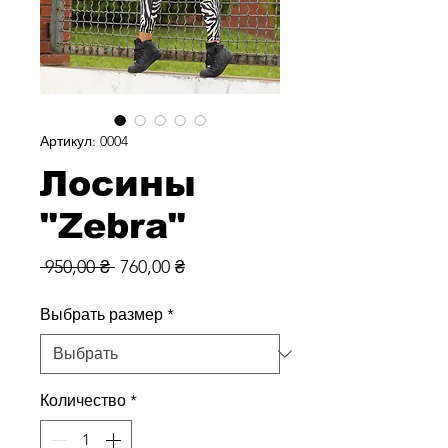
Артикул: 0004
Лосины
"Zebra"
Обычная
Спеццена
 950,00 ₴ 
760,00 ₴
цена
Выбрать размер
*
Количество
*