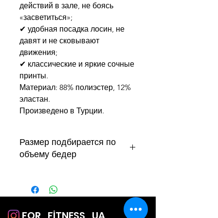
действий в зале, не боясь
«засветиться»;
✔ удобная посадка лосин, не
давят и не сковывают
движения;
✔ классические и яркие сочные
принты.
Материал: 88% полиэстер, 12%
эластан.
Произведено в Турции.
Размер подбирается по
объему бедер
S
до 90 см, талия до 65 см
М
91-95 см, талия до 70 см
L
96-100 см, талия до 75 см
Подходят на рост 158-175 см
FOR_FİTNESS_UA