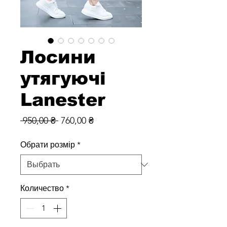
Лосини
утягуючі
Lanester
Обычная
Спеццена
 950,00 ₴ 
760,00 ₴
цена
Обрати розмір
*
Количество
*