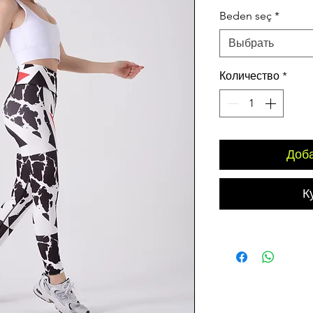
цена
Beden seç
*
Выбрать
Количество
*
Доба
К