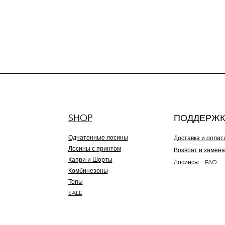
SHOP
ПОДДЕРЖК
Однатонные лосины
Доставка и оплат
Лосины с принтом
Возврат и замена
Капри и Шорты
Лосинсы – FAQ
Комбинезоны
Топы
SALE