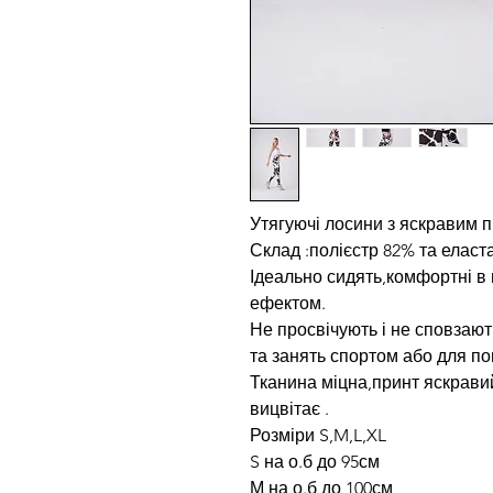
Утягуючі лосини з яскравим 
Склад :полієстр 82% та еласт
Ідеально сидять,комфортні в 
ефектом.
Не просвічують і не сповзают
та занять спортом або для по
Тканина міцна,принт яскрави
вицвітає .
Розміри S,M,L,XL
S на о.б до 95см
М на о.б до 100см