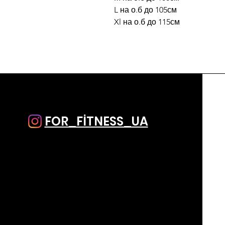
L на о.б до 105см
Xl на о.б до 115см
FOR_FİTNESS_UA