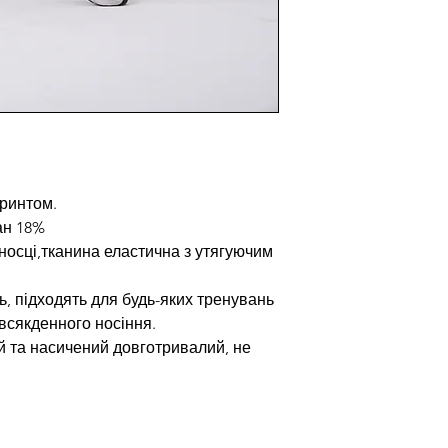
принтом.
ан 18%
носці,тканина еластична з утягуючим
ь, підходять для будь-яких тренувань
всякденного носіння.
й та насичений довготривалий, не