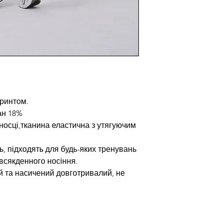
принтом.
ан 18%
носці,тканина еластична з утягуючим
ь, підходять для будь-яких тренувань
всякденного носіння.
й та насичений довготривалий, не