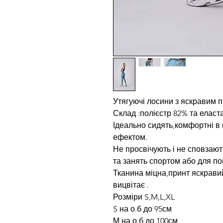
Утягуючі лосини з яскравим 
Склад :полієстр 82% та еласт
Ідеально сидять,комфортні в 
ефектом.
Не просвічують і не сповзают
та занять спортом або для по
Тканина міцна,принт яскрави
вицвітає .
Розміри S,M,L,XL
S на о.б до 95см
М на о.б до 100см