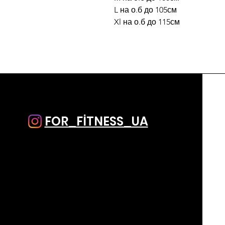
L на о.б до 105см
Xl на о.б до 115см
FOR_FİTNESS_UA