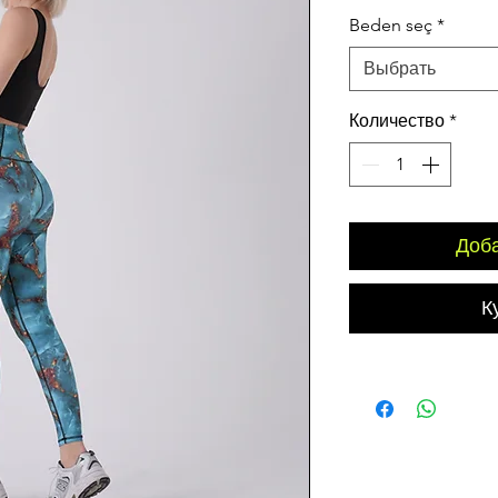
цена
Beden seç
*
Выбрать
Количество
*
Доба
К