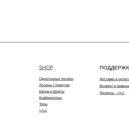
SHOP
ПОДДЕРЖК
Однатонные лосины
Доставка и оплат
Лосины с принтом
Возврат и замена
Капри и Шорты
Лосинсы – FAQ
Комбинезоны
Топы
SALE