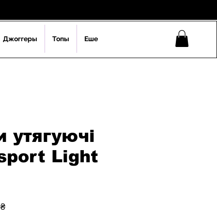
Джоггеры
Топы
Еше
 утягуючі
sport Light
ая
Спеццена
 ₴