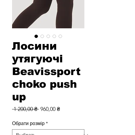
Лосини
утягуючі
Beavissport
choko push
up
Обычная
Спеццена
 1 200,00 ₴ 
960,00 ₴
цена
Обрати розмір
*