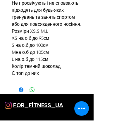
Не просвічують і не сповзають,
підходять для будь-яких
тренувань та занять спортом
або для повсякденного носіння.
Розміри XS,S,M,L
XS на о.б до 95см
S на о.б до 100см
Mна о.б до 105см
L на о.б до 115см
Колір темний шоколад
Є топ до них
FOR_FİTNESS_UA