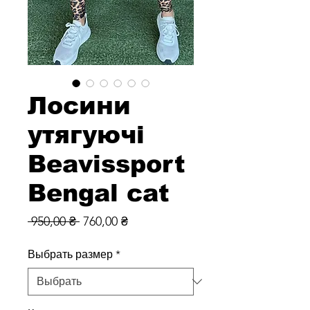
Лосини
утягуючі
Beavissport
Bengal cat
Обычная
Спеццена
 950,00 ₴ 
760,00 ₴
цена
Выбрать размер
*