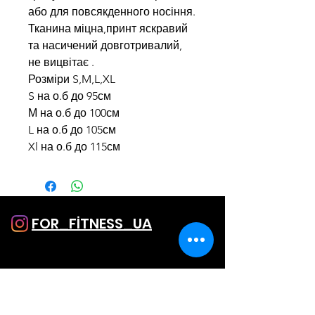
або для повсякденного носіння.
Тканина міцна,принт яскравий
та насичений довготривалий,
не вицвітає .
Розміри S,M,L,XL
S на о.б до 95см
М на о.б до 100см
L на о.б до 105см
Xl на о.б до 115см
FOR_FİTNESS_UA