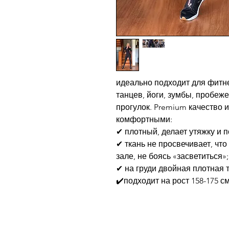
идеально подходит для фитне
танцев, йоги, зумбы, пробеж
прогулок. Premium качество 
комфортными:
✔ плотный, делает утяжку и п
✔ ткань не просвечивает, чт
зале, не боясь «засветиться»;
✔ на груди двойная плотная т
✔️подходит на рост 158-175 см