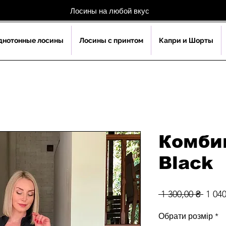
Лосины на любой вкус
днoтонные лосины
Лосины с принтом
Капри и Шорты
Комби
Black
Обыч
 1 300,00 ₴ 
1 040
цена
Обрати розмір
*