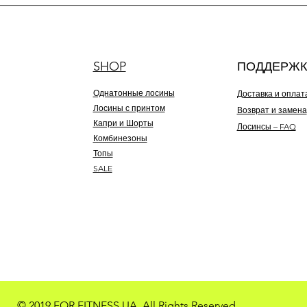
SHOP
ПОДДЕРЖК
Однатонные лосины
Доставка и оплат
Лосины с принтом
Возврат и замена
Капри и Шорты
Лосинсы – FAQ
Комбинезоны
Топы
SALE
© 2019 FOR FITNESS UA. All Rights Reserved.