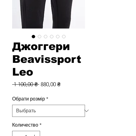
Джоггери
Beavissport
Leo
Обычная
Спеццена
 1 100,00 ₴ 
880,00 ₴
цена
Обрати розмір
*
Количество
*