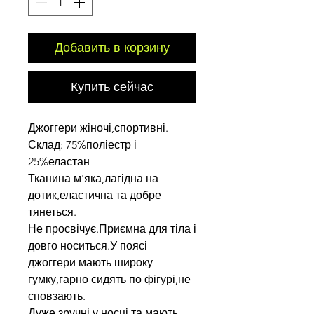
Добавить в корзину
Купить сейчас
Джоггери жіночі,спортивні.
Склад: 75%поліестр і
25%еластан
Тканина м'яка,лагідна на
дотик,еластична та добре
тянеться.
Не просвічує.Приємна для тіла і
довго носиться.У поясі
джоггери мають широку
гумку,гарно сидять по фігурі,не
сповзають.
Дуже зручні у носці та мають