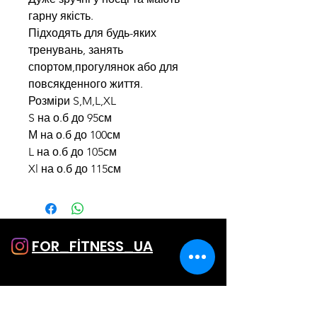
гарну якість.
Підходять для будь-яких
тренувань, занять
спортом,прогулянок або для
повсякденного життя.
Розміри S,M,L,XL
S на о.б до 95см
М на о.б до 100см
L на о.б до 105см
Xl на о.б до 115см
FOR_FİTNESS_UA