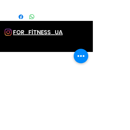
S об 85- 90 см талия до 65 см
M об 91-95 см, талия до 70 см
L об 96-100 см, талия до 75 см
FOR_FİTNESS_UA
SHOP
Однатонные лосины
Лосины с принтом
Капри и Шорты
Комбинезоны
Топы
SALE