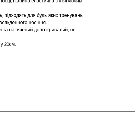
носці,тканина еластична з утягуючим
ь, підходять для будь-яких тренувань
всякденного носіння.
й та насичений довготривалий, не
у 20см.