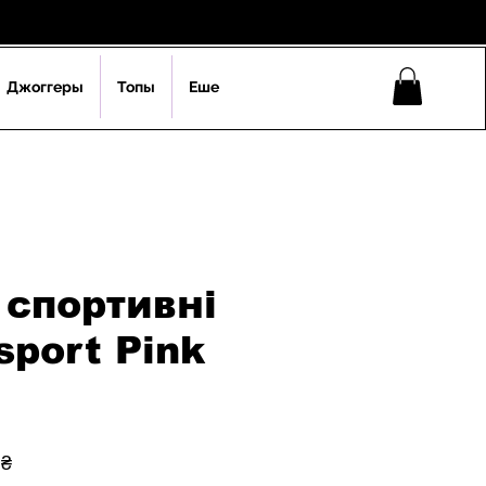
Джоггеры
Топы
Еше
спортивні
sport Pink
ая
Спеццена
 ₴