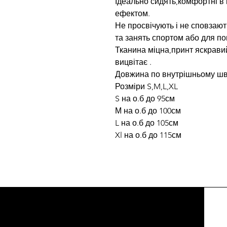
Ідеально сидять,комфортні в 
ефектом.
Не просвічують і не сповзают
та занять спортом або для по
Тканина міцна,принт яскрави
вицвітає .
Довжина по внутрішньому шв
Розміри S,M,L,XL
S на о.б до 95см
М на о.б до 100см
L на о.б до 105см
Xl на о.б до 115см