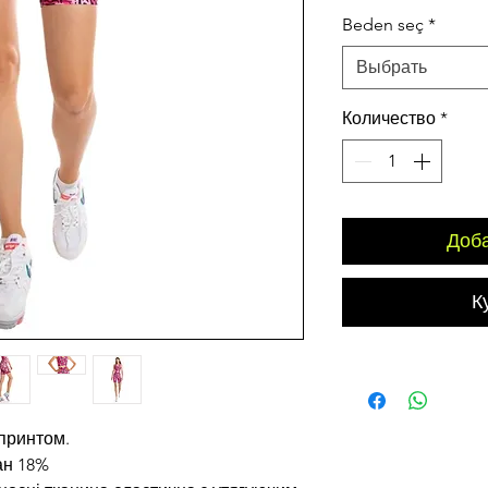
цена
Beden seç
*
Выбрать
Количество
*
Доба
К
принтом.
ан 18%