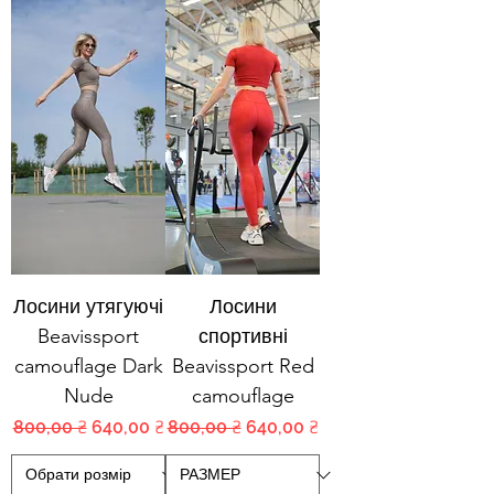
Лосини утягуючі
Лосини
Beavissport
спортивні
camouflage Dark
Beavissport Red
Nude
camouflage
Обычная цена
Цена со скидкой
Обычная цена
Цена со скидкой
800,00 ₴
640,00 ₴
800,00 ₴
640,00 ₴