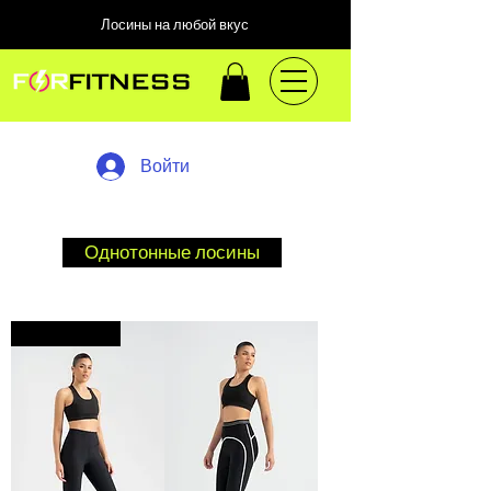
Лосины на любой вкус
Войти
Однотонные лосины
Хит продаж