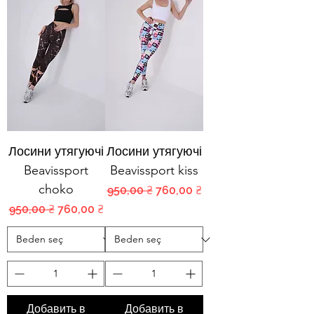
Лосини утягуючі
Лосини утягуючі
Beavissport
Beavissport kiss
choko
Обычная цена
Цена со скидкой
950,00 ₴
760,00 ₴
Обычная цена
Цена со скидкой
950,00 ₴
760,00 ₴
Добавить в
Добавить в