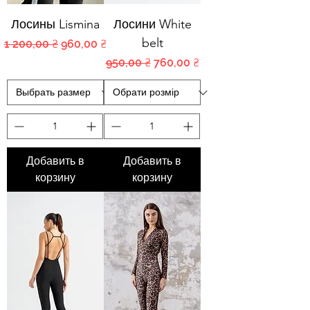
Лосины Lismina
Лосини White
belt
Обычная цена
Цена со скидкой
1 200,00 ₴
960,00 ₴
Обычная цена
Цена со скидкой
950,00 ₴
760,00 ₴
Добавить в
Добавить в
корзину
корзину