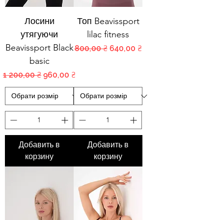
Лосини
Топ Beavissport
утягуючи
lilac fitness
Beavissport Black
Обычная цена
Цена со скидкой
800,00 ₴
640,00 ₴
basic
Обычная цена
Цена со скидкой
1 200,00 ₴
960,00 ₴
Добавить в
Добавить в
корзину
корзину