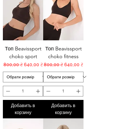
Топ Beavissport
Топ Beavissport
choko sport
choko fitness
Обычная цена
Цена со скидкой
Обычная цена
Цена со скидкой
800,00 ₴
640,00 ₴
800,00 ₴
640,00 ₴
Добавить в
Добавить в
корзину
корзину