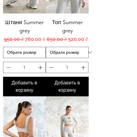
Штани Summer
Топ Summer
grey
grey
Обычная цена
Цена со скидкой
Обычная цена
Цена со скидкой
950,00 ₴
760,00 ₴
650,00 ₴
520,00 ₴
Добавить в
Добавить в
корзину
корзину