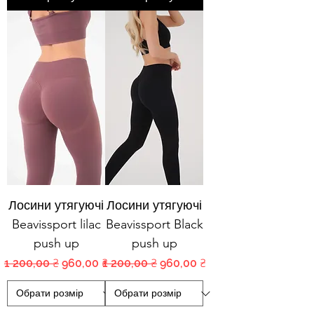
Лосини утягуючі
Лосини утягуючі
Beavissport lilac
Beavissport Black
push up
push up
Обычная цена
Цена со скидкой
Обычная цена
Цена со скидкой
1 200,00 ₴
960,00 ₴
1 200,00 ₴
960,00 ₴