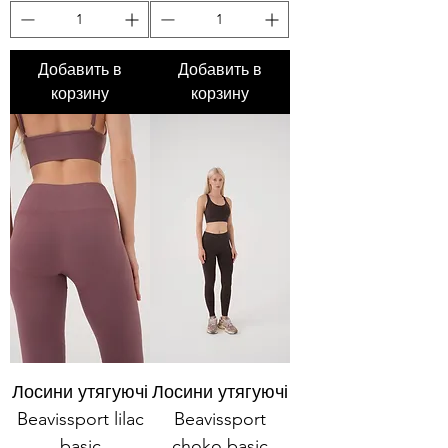
Добавить в
Добавить в
корзину
корзину
Лосини утягуючі
Лосини утягуючі
Beavissport lilac
Beavissport
basic
choko basic