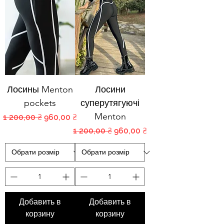
Лосины Menton
Лосини
pockets
суперутягуючі
Menton
Обычная цена
Цена со скидкой
1 200,00 ₴
960,00 ₴
Обычная цена
Цена со скидкой
1 200,00 ₴
960,00 ₴
Добавить в
Добавить в
корзину
корзину