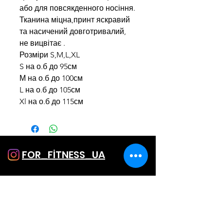
або для повсякденного носіння.
Тканина міцна,принт яскравий
та насичений довготривалий,
не вицвітає .
Розміри S,M,L,XL
S на о.б до 95см
М на о.б до 100см
L на о.б до 105см
Xl на о.б до 115см
FOR_FİTNESS_UA