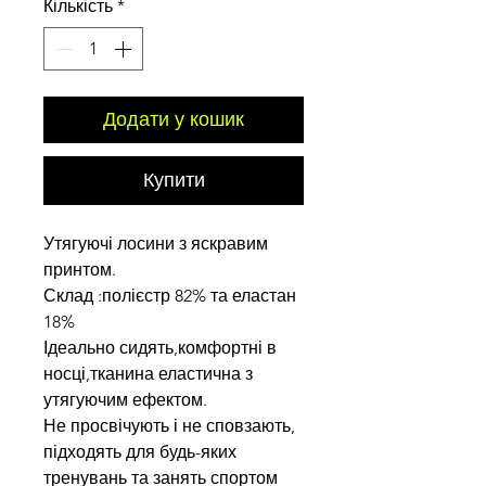
Кількість
*
Додати у кошик
Купити
Утягуючі лосини з яскравим
принтом.
Склад :полієстр 82% та еластан
18%
Ідеально сидять,комфортні в
носці,тканина еластична з
утягуючим ефектом.
Не просвічують і не сповзають,
підходять для будь-яких
тренувань та занять спортом