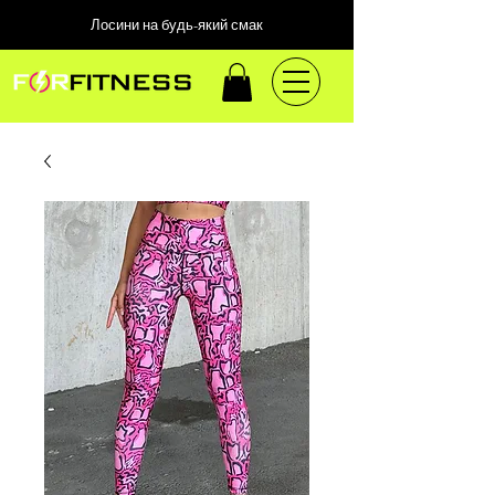
Лосини на будь-який смак