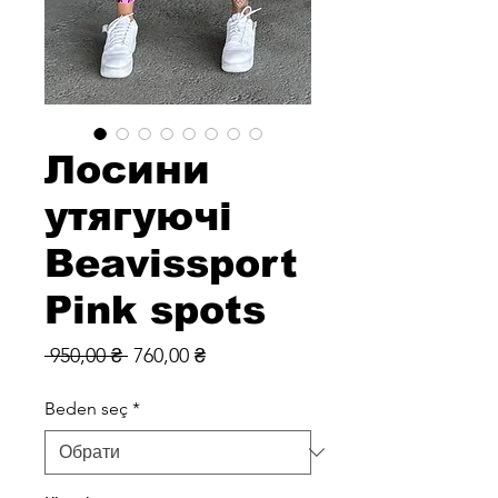
Лосини
утягуючі
Beavissport
Pink spots
Звичайна
За
 950,00 ₴ 
760,00 ₴
ціна
розпродажем
Beden seç
*