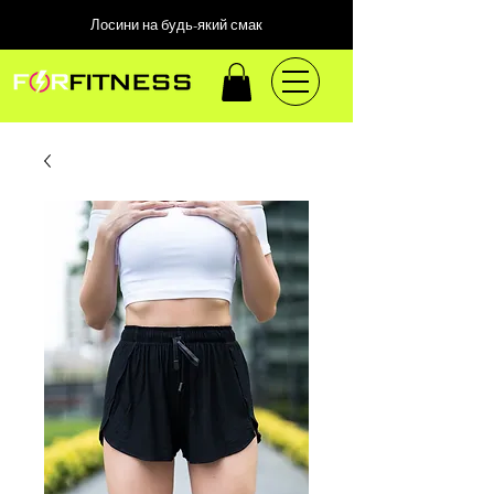
Лосини на будь-який смак