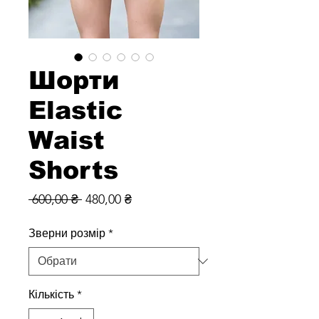
Шорти
Elastic
Waist
Shorts
Звичайна
За
 600,00 ₴ 
480,00 ₴
ціна
розпродажем
Зверни розмір
*
Кількість
*