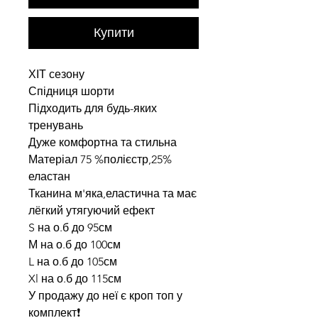
Купити
ХІТ сезону
Спідниця шорти
Підходить для будь-яких
тренувань
Дуже комфортна та стильна
Матеріал 75 %полієстр,25%
еластан
Тканина м'яка,еластична та має
лёгкий утягуючий ефект
S на о.б до 95см
М на о.б до 100см
L на о.б до 105см
Xl на о.б до 115см
У продажу до неї є кроп топ у
комплект❗️