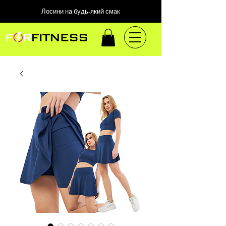
Лосини на будь-який смак