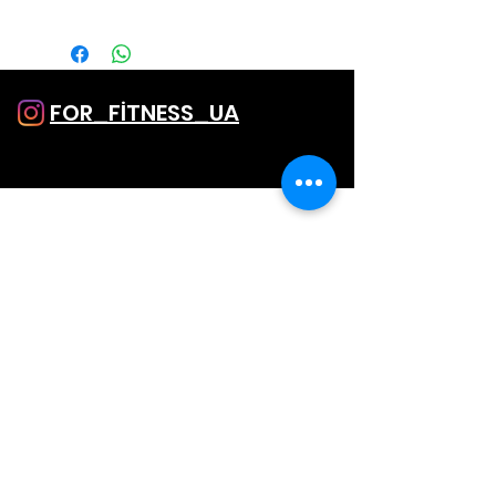
FOR_FİTNESS_UA
SHOP
Однатонние лосини
Лосини з принтом
Капрі і Шорти
Комбінезони
Топи
SALE
ПІДТРИМКА