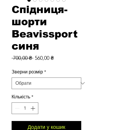
Спідниця-
шорти
Beavissport
синя
Звичайна
За
 700,00 ₴ 
560,00 ₴
ціна
розпродажем
Зверни розмір
*
Кількість
*
Додати у кошик