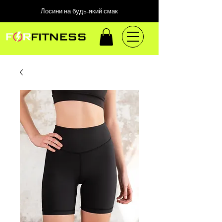
Лосини на будь-який смак