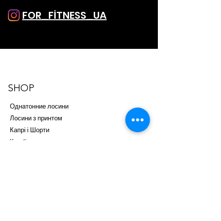
FOR_FİTNESS_UA
SHOP
Однатонние лосини
Лосини з принтом
Капрі і Шорти
Комбінезони
Топи
SALE
ПІДТРИМКА
Доставка і оплата
Повернення і заміна