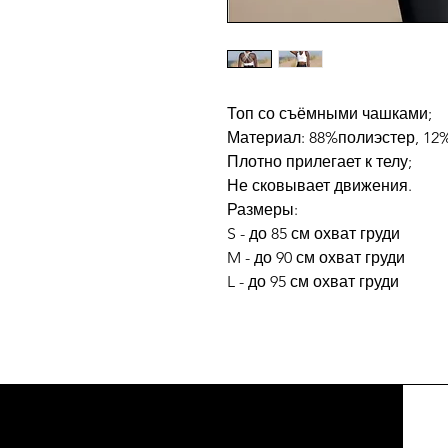
Топ со съёмными чашками;
Материал: 88%полиэстер, 12
Плотно прилегает к телу;
Не сковывает движения.
Размеры:
S - до 85 см охват груди
M - до 90 см охват груди
L - до 95 см охват груди