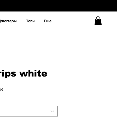
Джоггеры
Топи
Еше
rips white
на
За
 ₴
розпродажем