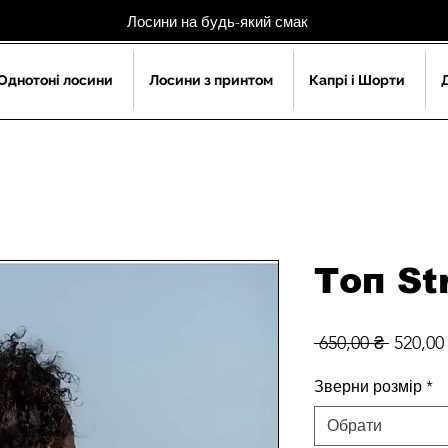
Лосини на будь-який смак
Однотоні лосини
Лосини з принтом
Капрі і Шорти
Топ St
Звичай
 650,00 ₴ 
520,00
ціна
Зверни розмір
*
Обрати