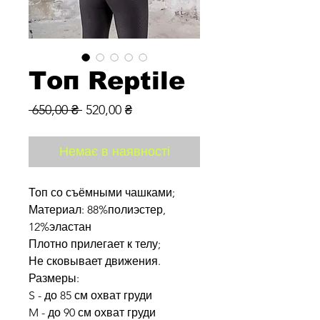
Топ Reptile
Звичайна
За
 650,00 ₴ 
520,00 ₴
ціна
розпродажем
Немає в наявності
Топ со съёмными чашками;
Материал: 88%полиэстер,
12%эластан
Плотно прилегает к телу;
Не сковывает движения.
Размеры:
S - до 85 см охват груди
M - до 90 см охват груди