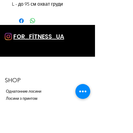
L - до 95 см охват груди
FOR_FİTNESS_UA
SHOP
Однатонние лосини
Лосини з принтом
Капрі і Шорти
Комбінезони
Топи
SALE