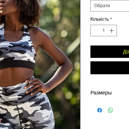
Обрати
Кількість
*
До
Размеры
S - до 85 охват груди
охват груди