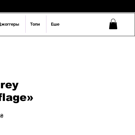
Джоггеры
Топи
Еше
rey
lage»
на
За
 ₴
розпродажем