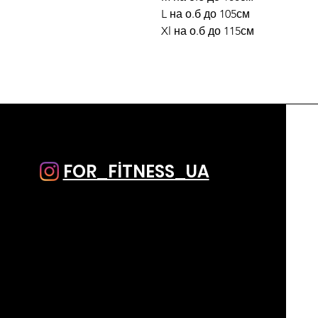
L на о.б до 105см
Xl на о.б до 115см
FOR_FİTNESS_UA