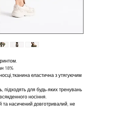
принтом.
ан 18%
носці,тканина еластична з утягуючим
ь, підходять для будь-яких тренувань
всякденного носіння.
й та насичений довготривалий, не