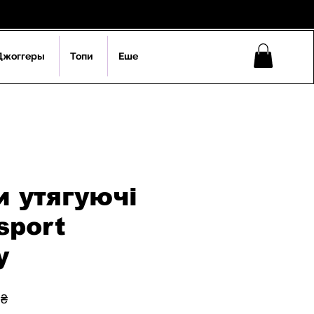
Джоггеры
Топи
Еше
 утягуючі
sport
y
на
За
 ₴