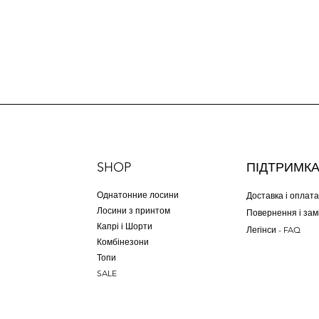
SHOP
ПІДТРИМК
Однатонние лосини
Доставка і оплата
Лосини з принтом
Повернення і зам
Капрі і Шорти
Легінси - FAQ
Комбінезони
Топи
SALE