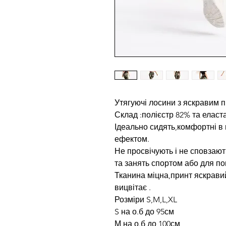
Утягуючі лосини з яскравим 
Склад :полієстр 82% та еласт
Ідеально сидять,комфортні в 
ефектом.
Не просвічують і не сповзают
та занять спортом або для по
Тканина міцна,принт яскрави
вицвітає .
Розміри S,M,L,XL
S на о.б до 95см
М на о.б до 100см