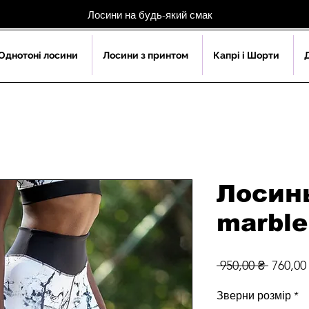
Лосини на будь-який смак
Однотоні лосини
Лосини з принтом
Капрі і Шорти
Лосин
marble
Звичай
 950,00 ₴ 
760,00
ціна
Зверни розмір
*