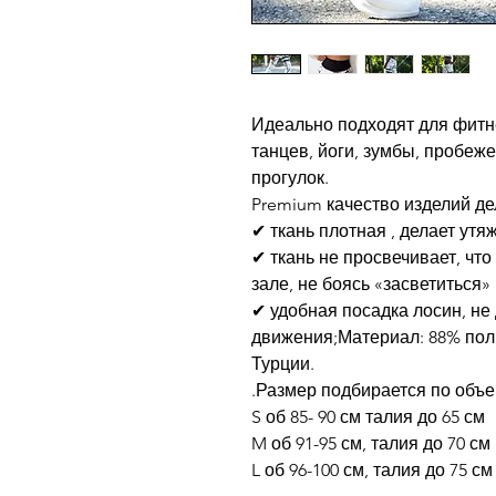
Идеально подходят для фитне
танцев, йоги, зумбы, пробеж
прогулок.
Premium качество изделий д
✔ ткань плотная , делает утя
✔ ткань не просвечивает, чт
зале, не боясь «засветиться»
✔ удобная посадка лосин, не
движения;Материал: 88% пол
Турции.
.Размер подбирается по объ
S об 85- 90 см талия до 65 см
M об 91-95 см, талия до 70 см
L об 96-100 см, талия до 75 см