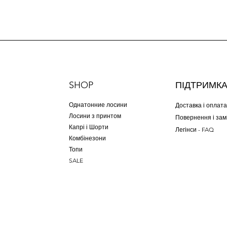
SHOP
ПІДТРИМК
Однатонние лосини
Доставка і оплата
Лосини з принтом
Повернення і зам
Капрі і Шорти
Легінси - FAQ
Комбінезони
Топи
SALE