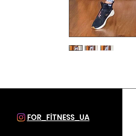
FOR_FİTNESS_UA