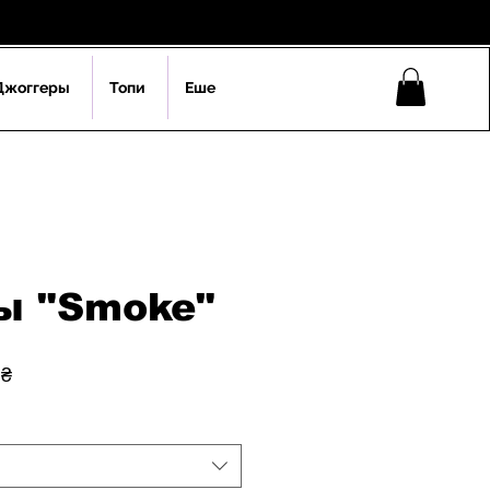
Джоггеры
Топи
Еше
ы "Smoke"
на
За
 ₴
розпродажем