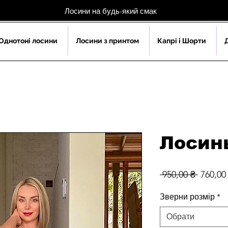
Лосини на будь-який смак
Однотоні лосини
Лосини з принтом
Капрі і Шорти
Лосин
Звичай
 950,00 ₴ 
760,00
ціна
Зверни розмір
*
Обрати