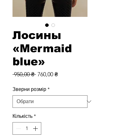
Лосины
«Mermaid
blue»
Звичайна
За
 950,00 ₴ 
760,00 ₴
ціна
розпродажем
Зверни розмір
*
Кількість
*