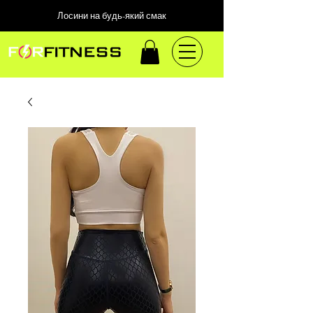
Лосини на будь-який смак