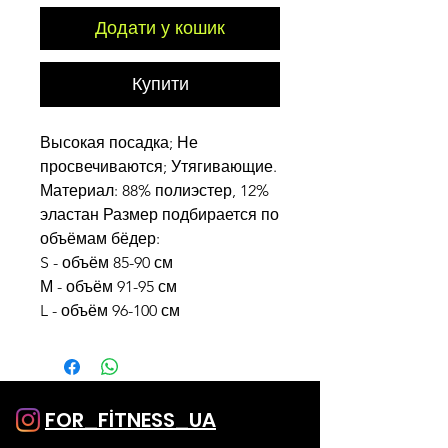
Додати у кошик
Купити
Высокая посадка; Не
просвечиваются; Утягивающие.
Материал: 88% полиэстер, 12%
эластан Размер подбирается по
объёмам бёдер:
S - объём 85-90 см
М - объём 91-95 см
L - объём 96-100 см
FOR_FİTNESS_UA