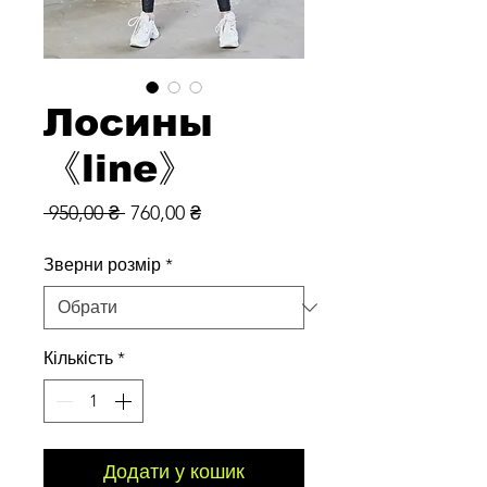
Лосины
《line》
Звичайна
За
 950,00 ₴ 
760,00 ₴
ціна
розпродажем
Зверни розмір
*
Кількість
*
Додати у кошик