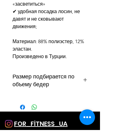
«засветиться»
✔ удобная посадка лосин, не
давят и не сковывают
движения;
⠀
Материал: 88% полиэстер, 12%
эластан.
Произведено в Турции.
Размер подбирается по
объему бедер
S до 90 см, талия до 65 см
М 91-95 см, талия до 70 см
L 96-100 см, талия до 75 см
Подходят на рост 158-175 см
FOR_FİTNESS_UA