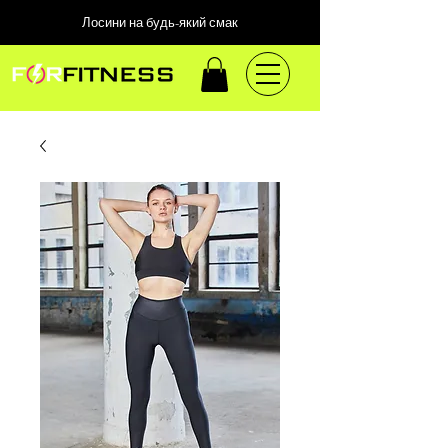
Лосини на будь-який смак