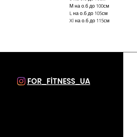
М на о.б до 100см
L на о.б до 105см
Xl на о.б до 115см
FOR_FİTNESS_UA