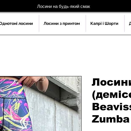
Лосини на будь-який смак
Однотоні лосини
Лосини з принтом
Капрі і Шорти
Лосин
(деміс
Beavis
Zumba