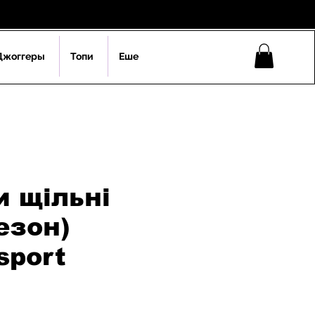
Джоггеры
Топи
Еше
и щільні
езон)
sport