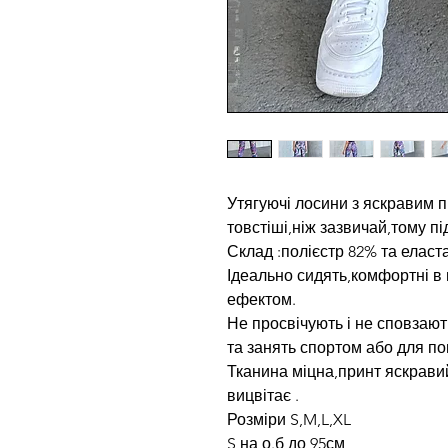
Утягуючі лосини з яскравим 
товстіші,ніж зазвичай,тому пі
Склад :полієстр 82% та еласт
Ідеально сидять,комфортні в 
ефектом.
Не просвічують і не сповзают
та занять спортом або для по
Тканина міцна,принт яскрави
вицвітає .
Розміри S,M,L,XL
S на о.б до 95см