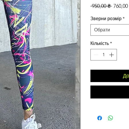
Звичай
 950,00 ₴ 
760,00
ціна
Зверни розмір
*
Обрати
Кількість
*
До