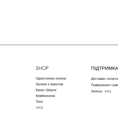
SHOP
ПІДТРИМК
Однатонние лосини
Доставка і оплата
Лосини з принтом
Повернення і зам
Капрі і Шорти
Легінси - FAQ
Комбінезони
Топи
SALE