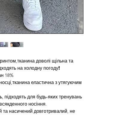
принтом,тканина доволі щільна та
дходять на холодну погоду❗️
ан 18%
носці,тканина еластична з утягуючим
ь, підходять для будь-яких тренувань
всякденного носіння.
й та насичений довготривалий, не