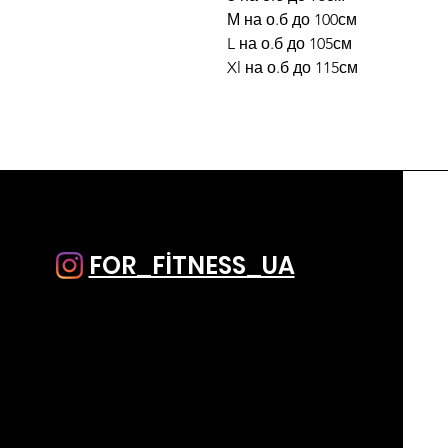
М на о.б до 100см
L на о.б до 105см
Xl на о.б до 115см
FOR_FİTNESS_UA