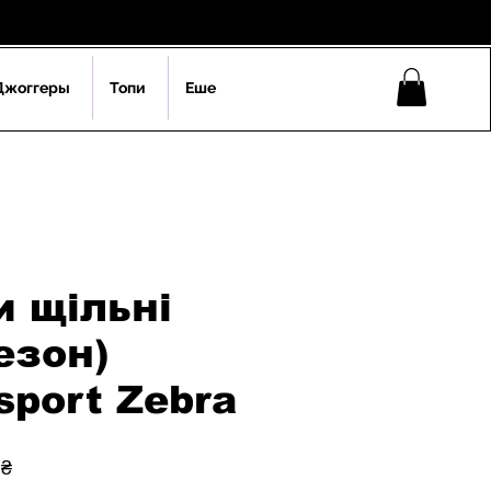
Джоггеры
Топи
Еше
и щільні
езон)
sport Zebra
на
За
 ₴