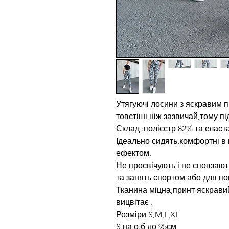
Утягуючі лосини з яскравим 
товстіші,ніж зазвичай,тому пі
Склад :полієстр 82% та еласт
Ідеально сидять,комфортні в 
ефектом.
Не просвічують і не сповзают
та занять спортом або для по
Тканина міцна,принт яскрави
вицвітає .
Розміри S,M,L,XL
S на о.б до 95см