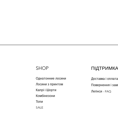
SHOP
ПІДТРИМК
Однатонние лосини
Доставка і оплата
Лосини з принтом
Повернення і зам
Капрі і Шорти
Легінси - FAQ
Комбінезони
Топи
SALE