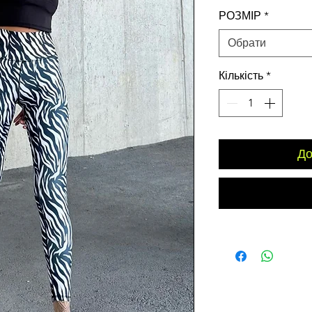
ціна
РОЗМІР
*
Обрати
Кількість
*
До