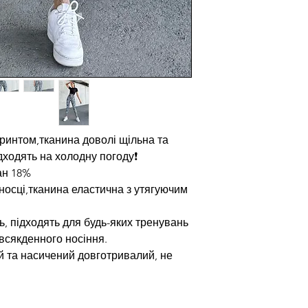
принтом,тканина доволі щільна та
дходять на холодну погоду❗️
ан 18%
носці,тканина еластична з утягуючим
ь, підходять для будь-яких тренувань
всякденного носіння.
й та насичений довготривалий, не