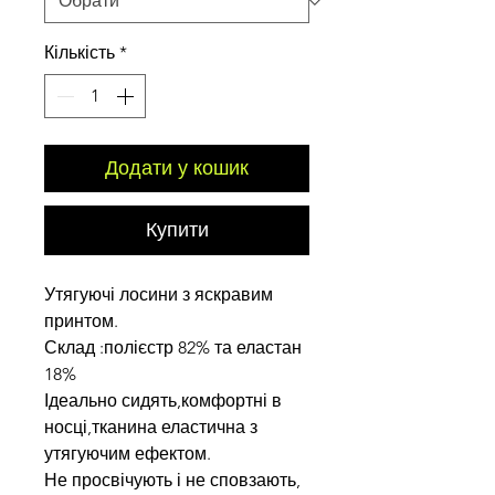
Кількість
*
Додати у кошик
Купити
Утягуючі лосини з яскравим
принтом.
Склад :полієстр 82% та еластан
18%
Ідеально сидять,комфортні в
носці,тканина еластична з
утягуючим ефектом.
Не просвічують і не сповзають,