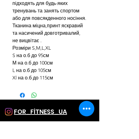
підходять для будь-яких
тренувань та занять спортом
або для повсякденного носіння.
Тканина міцна,принт яскравий
та насичений довготривалий,
не вицвітає .
Розміри S,M,L,XL
S на о.б до 95см
М на о.б до 100см
L на о.б до 105см
Xl на о.б до 115см
FOR_FİTNESS_UA