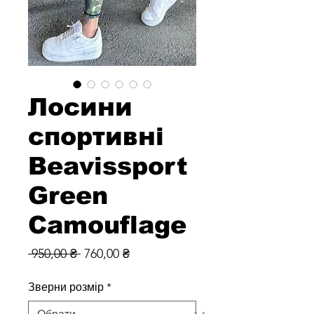
Лосини
спортивні
Beavissport
Green
Camouflage
Звичайна
За
 950,00 ₴ 
760,00 ₴
ціна
розпродажем
Зверни розмір
*