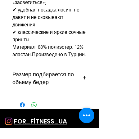
«засветиться»;
✔ удобная посадка лосин, не
давят и не сковывают
движения;
✔ классические и яркие сочные
принты.
Материал: 88% полиэстер, 12%
эластан.Произведено в Турции.
Размер подбирается по
объему бедер
S
до 90 см, талия до 65 см
М
91-95 см, талия до 70 см
L
96-100 см, талия до 75 см
Подходят на рост 158-175 см
FOR_FİTNESS_UA