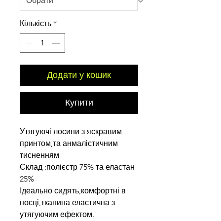
Кількість
*
Додати у кошик
Купити
Утягуючі лосини з яскравим
принтом,та анмалістичним
тисненням
Склад :полієстр 75% та еластан
25%
Ідеально сидять,комфортні в
носці,тканина еластична з
утягуючим ефектом.