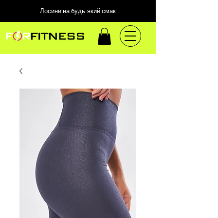
Лосини на будь-який смак