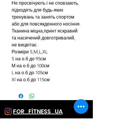
Не просвічують і не сповзають,
підходять для будь-яких
тренувань та занять спортом
або для повсякденного носіння.
Тканина міцна,принт яскравий
та насичений довготривалий,
не вицвітає .
Розміри S,M,L,XL
S на о.б до 95см
М на о.б до 100см
L на о.б до 105см
Xl на о.б до 115см
FOR_FİTNESS_UA