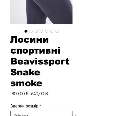
Лосини
спортивні
Beavissport
Snake
smoke
Звичайна
За
 800,00 ₴ 
640,00 ₴
ціна
розпродажем
Зверни розмір
*