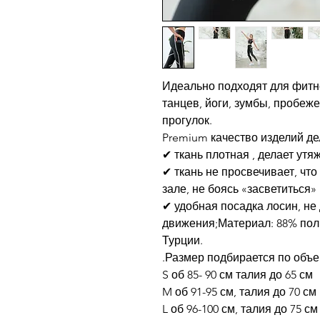
Идеально подходят для фитне
танцев, йоги, зумбы, пробеж
прогулок.
Premium качество изделий д
✔ ткань плотная , делает утя
✔ ткань не просвечивает, чт
зале, не боясь «засветиться»
✔ удобная посадка лосин, не
движения;Материал: 88% пол
Турции.
.Размер подбирается по объ
S об 85- 90 см талия до 65 см
M об 91-95 см, талия до 70 см
L об 96-100 см, талия до 75 см