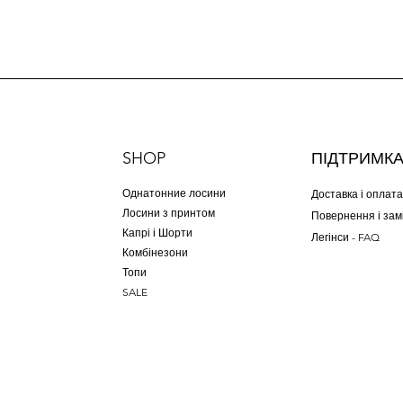
SHOP
ПІДТРИМК
Однатонние лосини
Доставка і оплата
Лосини з принтом
Повернення і зам
Капрі і Шорти
Легінси - FAQ
Комбінезони
Топи
SALE