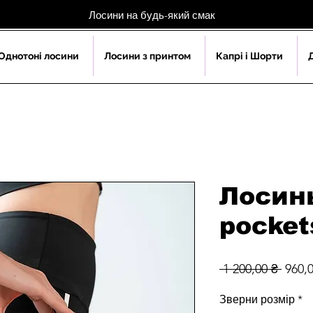
Лосини на будь-який смак
Однотоні лосини
Лосини з принтом
Капрі і Шорти
Лосин
pocket
Звич
 1 200,00 ₴ 
960,
ціна
Зверни розмір
*