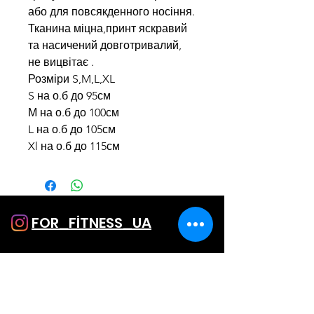
або для повсякденного носіння.
Тканина міцна,принт яскравий
та насичений довготривалий,
не вицвітає .
Розміри S,M,L,XL
S на о.б до 95см
М на о.б до 100см
L на о.б до 105см
Xl на о.б до 115см
FOR_FİTNESS_UA