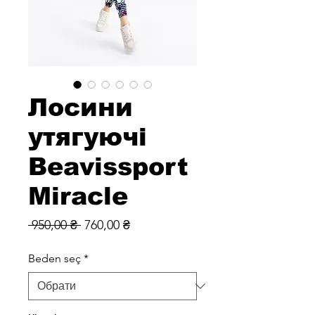
Лосини
утягуючі
Beavissport
Miracle
Звичайна
За
 950,00 ₴ 
760,00 ₴
ціна
розпродажем
Beden seç
*