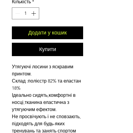
Кількість
*
Додати у кошик
Купити
Утягуючі лосини з яскравим
принтом.
Склад :полієстр 82% та еластан
18%
Ідеально сидять,комфортні в
носці,тканина еластична з
утягуючим ефектом.
Не просвічують і не сповзають,
підходять для будь-яких
тренувань та занять спортом