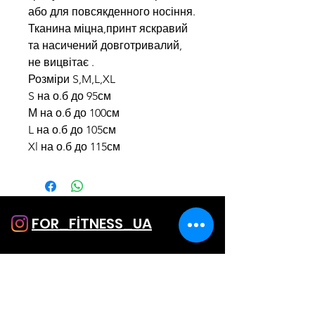
або для повсякденного носіння.
Тканина міцна,принт яскравий
та насичений довготривалий,
не вицвітає .
Розміри S,M,L,XL
S на о.б до 95см
М на о.б до 100см
L на о.б до 105см
Xl на о.б до 115см
FOR_FİTNESS_UA