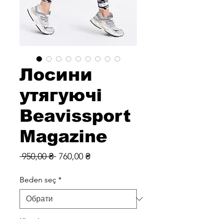
Лосини
утягуючі
Beavissport
Magazine
Звичайна
За
 950,00 ₴ 
760,00 ₴
ціна
розпродажем
Beden seç
*