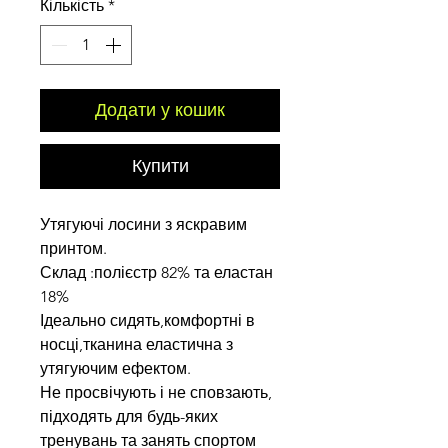
Кількість
*
Додати у кошик
Купити
Утягуючі лосини з яскравим
принтом.
Склад :полієстр 82% та еластан
18%
Ідеально сидять,комфортні в
носці,тканина еластична з
утягуючим ефектом.
Не просвічують і не сповзають,
підходять для будь-яких
тренувань та занять спортом