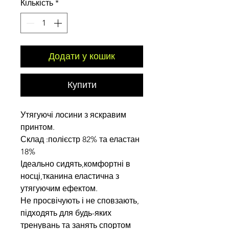
Кількість
*
Додати у кошик
Купити
Утягуючі лосини з яскравим
принтом.
Склад :полієстр 82% та еластан
18%
Ідеально сидять,комфортні в
носці,тканина еластична з
утягуючим ефектом.
Не просвічують і не сповзають,
підходять для будь-яких
тренувань та занять спортом