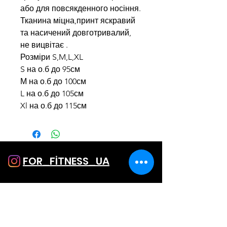
або для повсякденного носіння.
Тканина міцна,принт яскравий
та насичений довготривалий,
не вицвітає .
Розміри S,M,L,XL
S на о.б до 95см
М на о.б до 100см
L на о.б до 105см
Xl на о.б до 115см
FOR_FİTNESS_UA