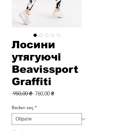
Лосини
утягуючі
Beavissport
Graffiti
Звичайна
За
 950,00 ₴ 
760,00 ₴
ціна
розпродажем
Beden seç
*