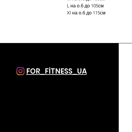
L на о.б до 105см
Xl на о.б до 115см
FOR_FİTNESS_UA