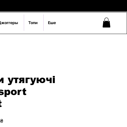
Джоггеры
Топи
Еше
 утягуючі
sport
t
на
За
 ₴