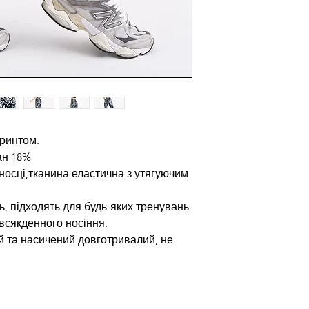
принтом.
ан 18%
носці,тканина еластична з утягуючим
ь, підходять для будь-яких тренувань
всякденного носіння.
й та насичений довготривалий, не