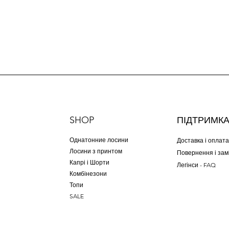
SHOP
ПІДТРИМК
Однатонние лосини
Доставка і оплата
Лосини з принтом
Повернення і зам
Капрі і Шорти
Легінси - FAQ
Комбінезони
Топи
SALE