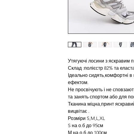
Утягуючі лосини з яскравим 
Склад :полієстр 82% та еласт
Ідеально сидять,комфортні в 
ефектом.
Не просвічують і не сповзают
та занять спортом або для по
Тканина міцна,принт яскрави
вицвітає .
Розміри S,M,L,XL
S на о.б до 95см
М на о.б до 100см