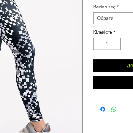
ціна
Beden seç
*
Обрати
Кількість
*
До