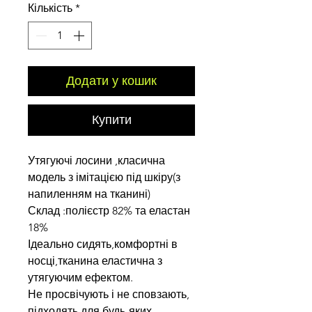
Кількість
*
Додати у кошик
Купити
Утягуючі лосини ,класична
модель з імітацією під шкіру(з
напиленням на тканині)
Склад :полієстр 82% та еластан
18%
Ідеально сидять,комфортні в
носці,тканина еластична з
утягуючим ефектом.
Не просвічують і не сповзають,
підходять для будь-яких