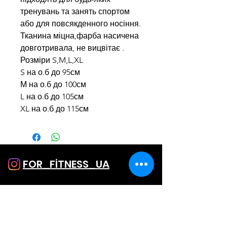
тренувань та занять спортом
або для повсякденного носіння.
Тканина міцна,фарба насичена
довготривала, не вицвітає .
Розміри S,M,L,XL
S на о.б до 95см
М на о.б до 100см
L на о.б до 105см
XL на о.б до 115см
FOR_FİTNESS_UA