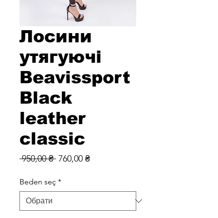
Лосини
утягуючі
Beavissport
Black
leather
classic
Звичайна
За
 950,00 ₴ 
760,00 ₴
ціна
розпродажем
Beden seç
*