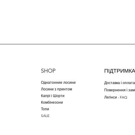
SHOP
ПІДТРИМК
Однатонние лосини
Доставка і оплата
Лосини з принтом
Повернення і зам
Капрі і Шорти
Легінси - FAQ
Комбінезони
Топи
SALE