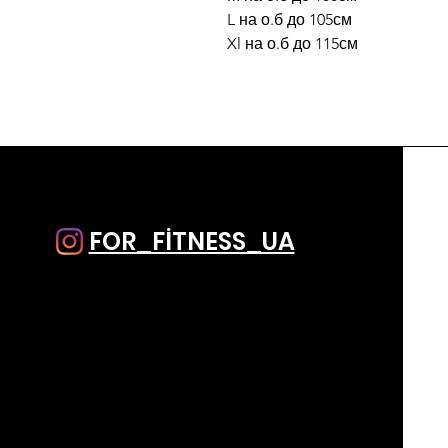
L на о.б до 105см
Xl на о.б до 115см
FOR_FİTNESS_UA