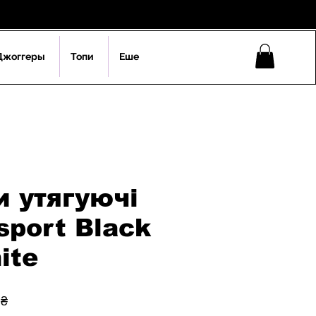
Джоггеры
Топи
Еше
 утягуючі
sport Black
ite
на
За
 ₴