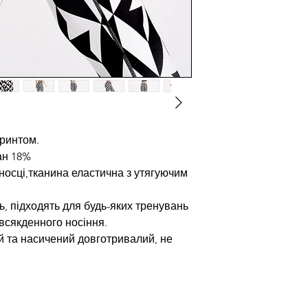
принтом.
ан 18%
носці,тканина еластична з утягуючим
ь, підходять для будь-яких тренувань
всякденного носіння.
й та насичений довготривалий, не