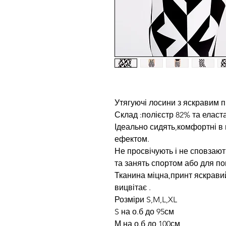
Утягуючі лосини з яскравим 
Склад :полієстр 82% та еласт
Ідеально сидять,комфортні в 
ефектом.
Не просвічують і не сповзают
та занять спортом або для по
Тканина міцна,принт яскрави
вицвітає .
Розміри S,M,L,XL
S на о.б до 95см
М на о.б до 100см