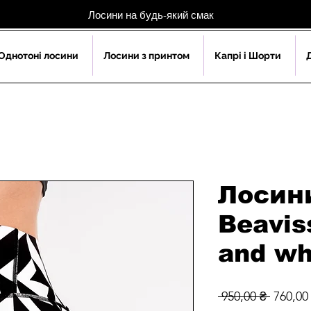
Лосини на будь-який смак
Однотоні лосини
Лосини з принтом
Капрі і Шорти
Лосини
Beavis
and wh
Звичай
 950,00 ₴ 
760,00