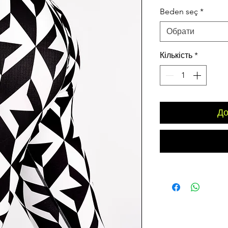
ціна
Beden seç
*
Обрати
Кількість
*
До