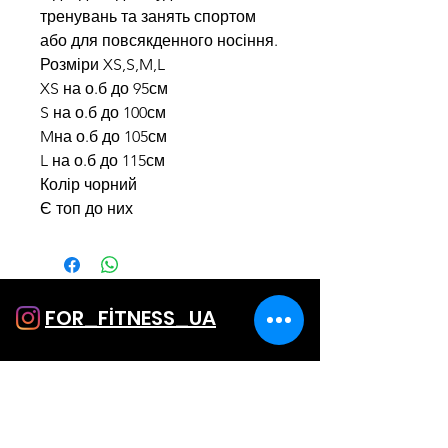
тренувань та занять спортом
або для повсякденного носіння.
Розміри XS,S,M,L
XS на о.б до 95см
S на о.б до 100см
Mна о.б до 105см
L на о.б до 115см
Колір чорний
Є топ до них
FOR_FİTNESS_UA