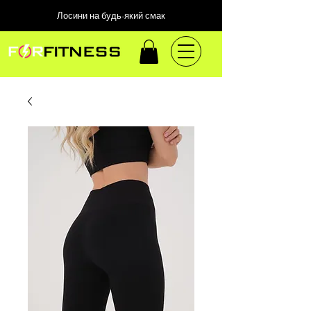
Лосини на будь-який смак