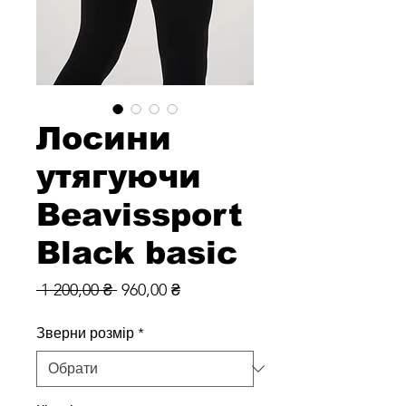
Лосини
утягуючи
Beavissport
Black basic
Звичайна
За
 1 200,00 ₴ 
960,00 ₴
ціна
розпродажем
Зверни розмір
*