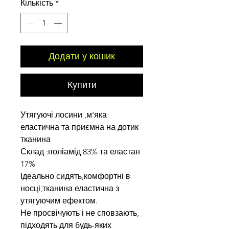
Кількість
*
Додати у кошик
Купити
Утягуючі лосини ,м'яка
еластична та приємна на дотик
тканина
Склад :поліамід 83% та еластан
17%
Ідеально сидять,комфортні в
носці,тканина еластична з
утягуючим ефектом.
Не просвічують і не сповзають,
підходять для будь-яких