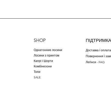
SHOP
ПІДТРИМК
Однатонние лосини
Доставка і оплата
Лосини з принтом
Повернення і зам
Капрі і Шорти
Легінси - FAQ
Комбінезони
Топи
SALE