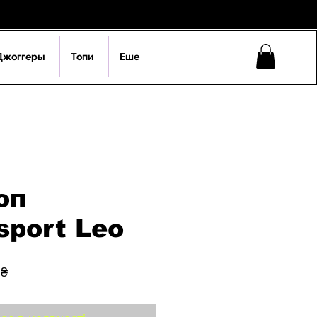
Джоггеры
Топи
Еше
оп
sport Leo
на
За
 ₴
розпродажем