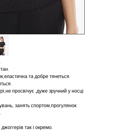
.
тан.
ик,еластична та добре тянеться.
иться.
рі,не просвічує ,дуже зручний у носці
увань, занять спортом,прогулянок
.
джоггерів так і окремо.