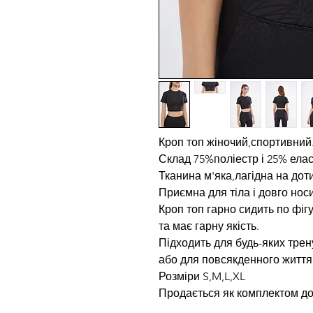
Кроп топ жіночий,спортивний
Склад 75%поліестр і 25% елас
Тканина м'яка,лагідна на дот
Приємна для тіла і довго нос
Кроп топ гарно сидить по фігу
та має гарну якість.
Підходить для будь-яких трен
або для повсякденного життя
Розміри S,M,L,XL
Продається як комплектом до 