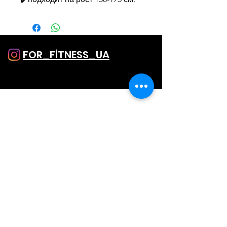
FOR_FİTNESS_UA
SHOP
Однатонние лосини
Лосини з принтом
Капрі і Шорти
Комбінезони
Топи
SALE
ПІДТРИМКА