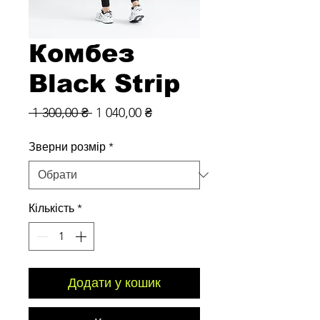
Комбез
Black Strip
Звичайна
За
 1 300,00 ₴ 
1 040,00 ₴
ціна
розпродажем
Зверни розмір
*
Кількість
*
Додати у кошик