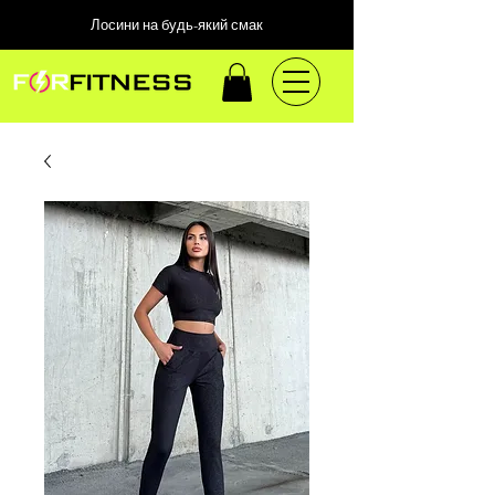
Лосини на будь-який смак