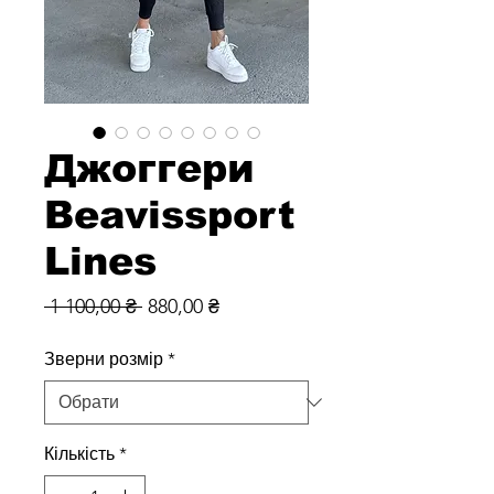
Джоггери
Beavissport
Lines
Звичайна
За
 1 100,00 ₴ 
880,00 ₴
ціна
розпродажем
Зверни розмір
*
Кількість
*