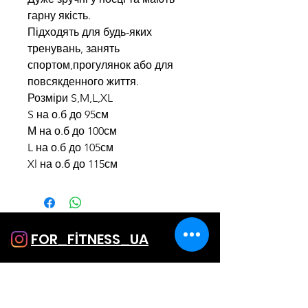
гарну якість.
Підходять для будь-яких
тренувань, занять
спортом,прогулянок або для
повсякденного життя.
Розміри S,M,L,XL
S на о.б до 95см
М на о.б до 100см
L на о.б до 105см
Xl на о.б до 115см
FOR_FİTNESS_UA