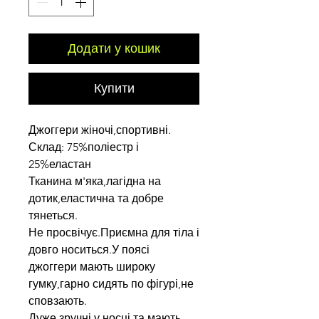
Додати у кошик
Купити
Джоггери жіночі,спортивні.
Склад: 75%поліестр і
25%еластан
Тканина м'яка,лагідна на
дотик,еластична та добре
тянеться.
Не просвічує.Приємна для тіла і
довго носиться.У поясі
джоггери мають широку
гумку,гарно сидять по фігурі,не
сповзають.
Дуже зручні у носці та мають